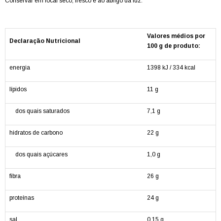
Conservar em local seco, fresco e ao abrigo da luz.
Valores médios por
Declaração Nutricional
100 g de produto:
energia
1398 kJ / 334 kcal
lípidos
11 g
dos quais saturados
7,1 g
hidratos de carbono
22 g
dos quais açúcares
1,0 g
fibra
26 g
proteínas
24 g
sal
0,15 g