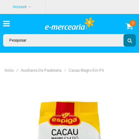
Account
0
Início
/
Auxiliares De Pastelaria
/
Cacau Magro Em Pó