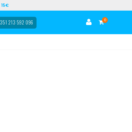
 15€
0
351 213 592 096