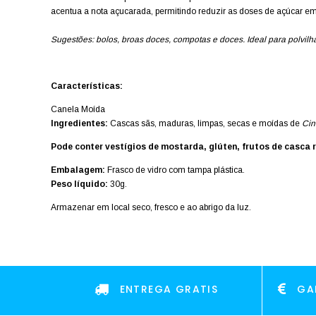
acentua a nota açucarada, permitindo reduzir as doses de açúcar e
Sugestões: bolos, broas doces, compotas e doces. Ideal para polvil
Características:
Canela Moída
Ingredientes:
Cascas sãs, maduras, limpas, secas e moídas de
Ci
Pode conter vestígios de mostarda, glúten, frutos de casca r
Embalagem:
Frasco de vidro com tampa plástica.
Peso líquido:
30g.
Armazenar em local seco, fresco e ao abrigo da luz.
ENTREGA GRATIS
GA