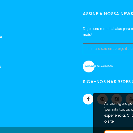
ASSINE A NOSSA NEWS
Digite seu e-mail abaixo para r
mais!
da
s
SIGA-NOS NAS REDES 
As configuraçõe
'permitir todos 
experiência. Cl
o site.