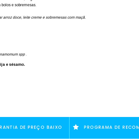
m bolos e sobremesas.
har arroz doce, leite creme e sobremesas com maçã.
nnamomum spp
.
ija e sésamo.
RANTIA DE PREÇO BAIXO
PROGRAMA DE RECO