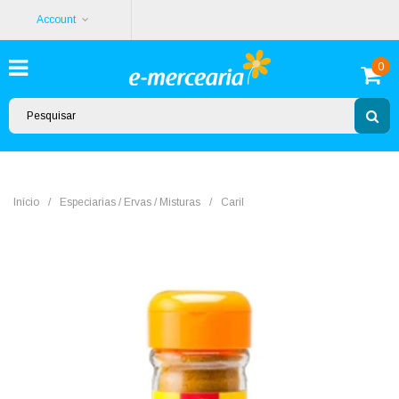
Account
0
Início
/
Especiarias / Ervas / Misturas
/
Caril