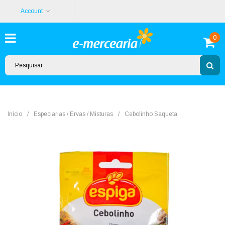
Account
0
Início
/
Especiarias / Ervas / Misturas
/
Cebolinho Saqueta