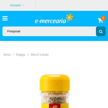
Account
0
Início
/
Espiga
/
Alho E Limão