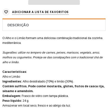
ADICIONAR A LISTA DE FAVORITOS
DESCRIÇÃO
O Alho e o Limão formam uma deliciosa combinação tradicional da cozinha
mediterrânica.
Sugestões: utilize no tempero de carnes, peixes, mariscos, vegetais, arroz,
molhos ou cogumelos. Proteja-se das constipações com o tradicional chá de
alho e limão.
Características:
Alho e Limão
Ingredientes:
Alho
desidratado (70%) e limão (30%).
Contém sulfitos. Pode conter mostarda, glúten, frutos de casca rija,
sésamo
e amendoim.
Embalagem:
Frasco de vidro com tampa plástica.
Peso líquido:
24 g.
Armazenar em local seco, fresco e ao abrigo da luz.