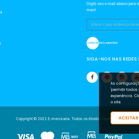
Digite seu e-mail abaixo para r
mais!
da
s
SIGA-NOS NAS REDES 
As configuraçõ
'permitir todos
experiência. C
o site.
ACEITAR
Copyright © 2021 E-mercearia. Todos os direitos reservados.