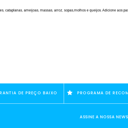
, cataplanas, ameijoas, massas, arroz, sopas,molhos e queijos. Adicione aos pas
RANTIA DE PREÇO BAIXO
PROGRAMA DE RECO
ASSINE A NOSSA NEWS