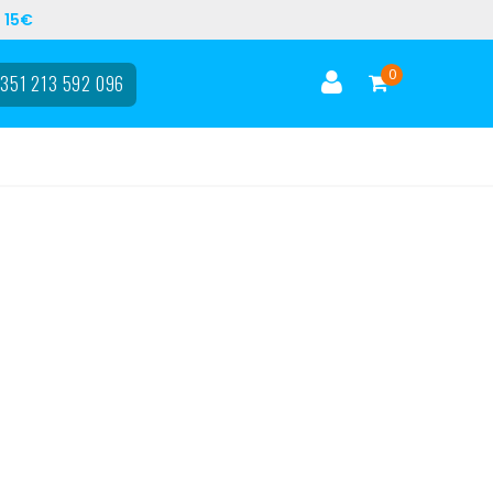
 15€
0
351 213 592 096