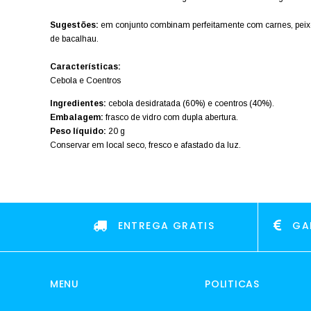
Sugestões:
em conjunto combinam perfeitamente com carnes, peixes
de bacalhau.
Características:
Cebola e Coentros
Ingredientes:
cebola desidratada (60%) e coentros (40%).
Embalagem:
frasco de vidro com dupla abertura.
Peso líquido:
20 g
Conservar em local seco, fresco e afastado da luz.
ENTREGA GRATIS
GA
MENU
POLITICAS