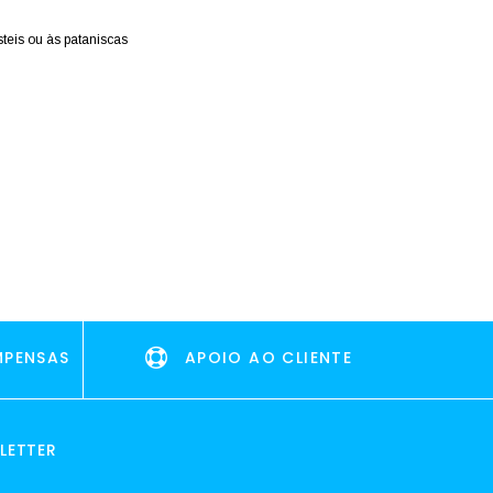
teis ou às pataniscas
MPENSAS
APOIO AO CLIENTE
LETTER