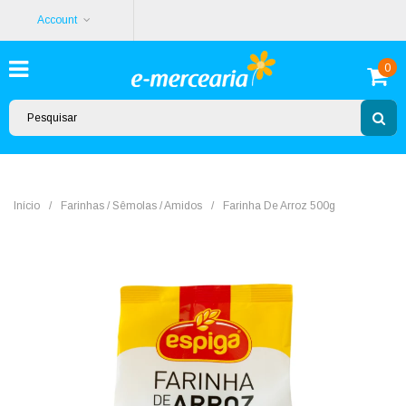
Account
0
Início
/
Farinhas / Sêmolas / Amidos
/
Farinha De Arroz 500g