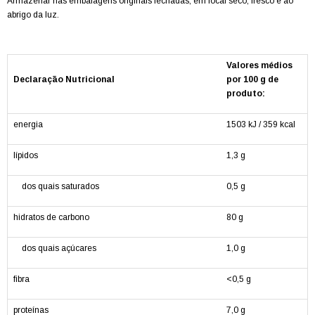
Armazenar nas embalagens originais fechadas, em local seco, fresco e ao
abrigo da luz.
Valores médios
Declaração Nutricional
por 100 g de
produto:
energia
1503 kJ / 359 kcal
lípidos
1,3 g
dos quais saturados
0,5 g
hidratos de carbono
80 g
dos quais açúcares
1,0 g
fibra
<0,5 g
proteínas
7,0 g