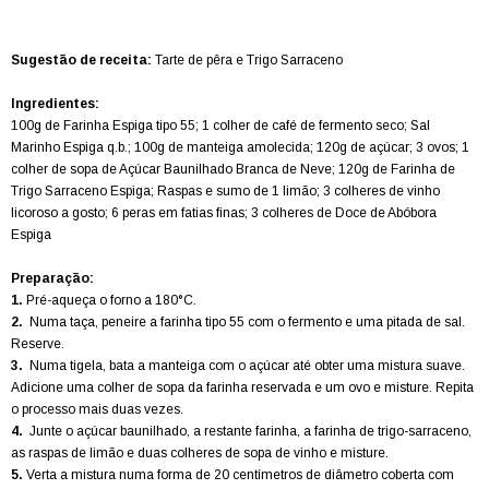
Sugestão de receita:
Tarte de pêra e Trigo Sarraceno
Ingredientes:
100g de Farinha Espiga tipo 55; 1 colher de café de fermento seco; Sal
Marinho Espiga q.b.; 100g de manteiga amolecida; 120g de açúcar; 3 ovos; 1
colher de sopa de Açúcar Baunilhado Branca de Neve; 120g de Farinha de
Trigo Sarraceno Espiga; Raspas e sumo de 1 limão; 3 colheres de vinho
licoroso a gosto; 6 peras em fatias finas; 3 colheres de Doce de Abóbora
Espiga
Preparação:
1.
Pré-aqueça o forno a 180°C.
2.
Numa taça, peneire a farinha tipo 55 com o fermento e uma pitada de sal.
Reserve.
3.
Numa tigela, bata a manteiga com o açúcar até obter uma mistura suave.
Adicione uma colher de sopa da farinha reservada e um ovo e misture. Repita
o processo mais duas vezes.
4.
Junte o açúcar baunilhado, a restante farinha, a farinha de trigo-sarraceno,
as raspas de limão e duas colheres de sopa de vinho e misture.
5.
Verta a mistura numa forma de 20 centímetros de diâmetro coberta com