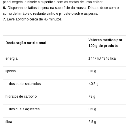
papel vegetal e nivele a superfície com as costas de uma colher.
6.
Disponha as fatias de pera na superfície da massa. Dilua o doce com o
sumo de limão e o restante vinho e pincele-o sobre as peras.
7.
Leve ao forno cerca de 45 minutos.
Valores médios por
Declaração nutricional
100 g de produto:
energia
1447 kJ / 346 kcal
lípidos
0,8 g
dos quais saturados
<0,5 g
hidratos de carbono
78 g
dos quais açúcares
0,5 g
fibra
2,8 g