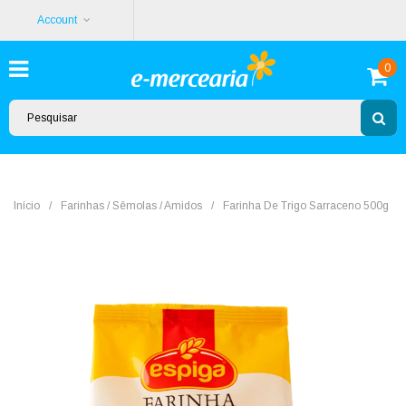
Account
0
Início
/
Farinhas / Sêmolas / Amidos
/
Farinha De Trigo Sarraceno 500g