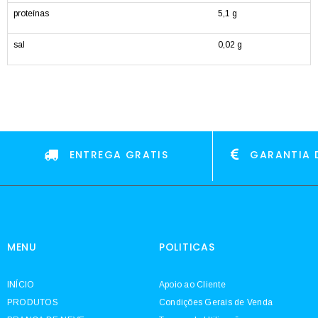
proteínas
5,1 g
sal
0,02 g
ENTREGA GRATIS
GARANTIA 
MENU
POLITICAS
INÍCIO
Apoio ao Cliente
PRODUTOS
Condições Gerais de Venda