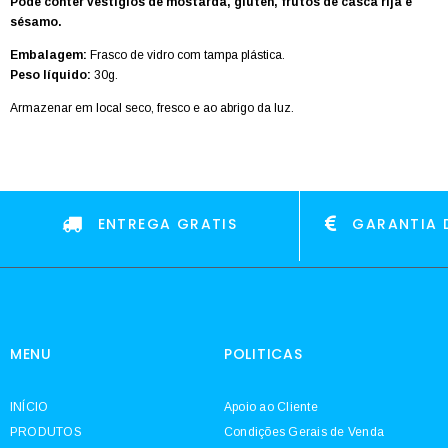
Pode conter vestígios de mostarda, glúten, frutos de casca rija e
sésamo.
Embalagem:
Frasco de vidro com tampa plástica.
Peso líquido:
30g.
Armazenar em local seco, fresco e ao abrigo da luz.
ENTREGA GRATIS
GARANTIA 
MENU
POLITICAS
INÍCIO
Apoio ao Cliente
PRODUTOS
Condições Gerais de Venda