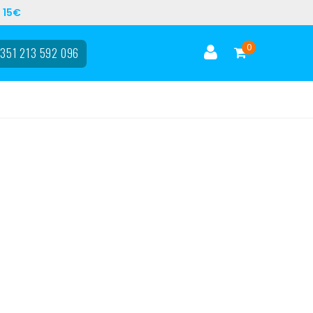
 15€
0
351 213 592 096