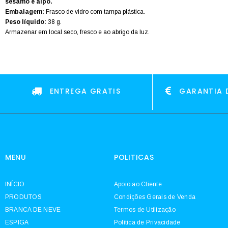
sésamo e aipo.
Embalagem:
Frasco de vidro com tampa plástica.
Peso líquido:
38 g.
Armazenar em local seco, fresco e ao abrigo da luz.
ENTREGA GRATIS
GARANTIA 
MENU
POLITICAS
INÍCIO
Apoio ao Cliente
PRODUTOS
Condições Gerais de Venda
BRANCA DE NEVE
Termos de Utilização
ESPIGA
Política de Privacidade