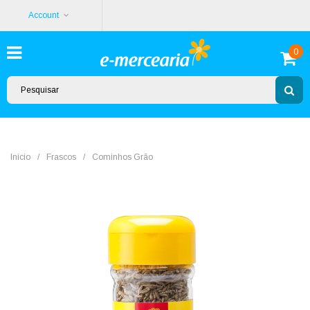
Account
0
Início
/
Frascos
/
Cominhos Grão