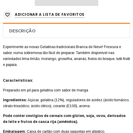
ADICIONAR A LISTA DE FAVORITOS
DESCRIÇÃO
Experimente as novas Gelatinas tradicionais Branca de Neve!
Frescura e
sabor, numa sobremesa tão fácil de preparar.
Também disponível nas
variedades lima-limão, morango, groselha, ananás, frutos do bosque, tutti-frutti
e papaia.
Características:
Preparado em pó para gelatina com sabor de manga
Ingredientes:
Açúcar, gelatina (12%), reguladores de acidez (ácido fumárico,
citrato trissódico, ácido cítrico), corante (E100), aroma.
Pode conter vestígios de cereais com glúten, soja, ovos, derivados
de leite e frutos de casca rija (amêndoa).
Embalagem:
C
aixa de cartão com duas saquetas em plástico.