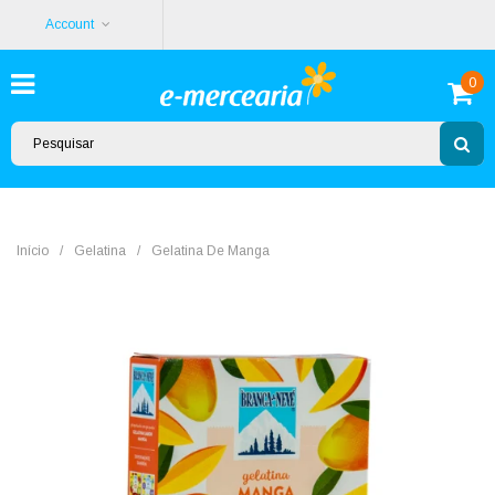
Account
0
Início
/
Gelatina
/
Gelatina De Manga