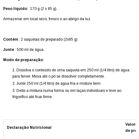
Peso líquido:
170 g (2 x 85 g).
Armazenar em local seco, fresco e ao abrigo da luz.
Contém
: 2 saquetas de preparado (2x85 g)
Junte
: 500 ml de água
Modo de preparação:
Dissolva o conteúdo de uma saqueta em 250 ml (1/4 litro) de água
para ferver. Mexa até o pó se dissolver completamente.
Junte 250 ml (1/4 litro) de água fria e misture bem.
Deite a mistura numa forma ou em taças individuais e leve ao
frigorífico até ficar firme.
Valore
Declaração Nutricional
de pro