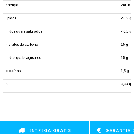
energia
280 kJ /
lípidos
<0,5 g
dos quais saturados
<0,1 g
hidratos de carbono
15 g
dos quais açúcares
15 g
proteínas
1,5 g
sal
0,03 g
ENTREGA GRATIS
GARANTIA 