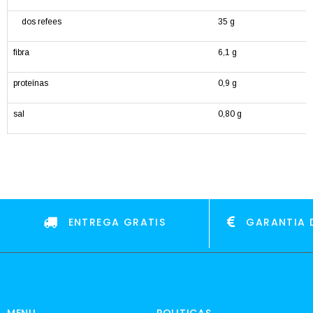
dos refees
35 g
fibra
6,1 g
proteínas
0,9 g
sal
0,80 g
ENTREGA GRATIS
GARANTIA 
MENU
POLITICAS