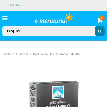
Account
0
Início
/
Gourmet
/
Petit Gateau De Caramelo Salgado