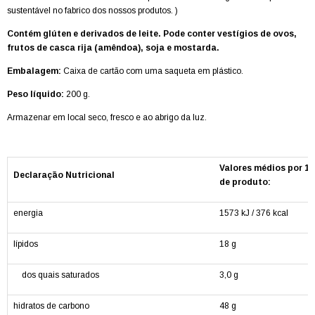
sustentável no fabrico dos nossos produtos. )
Contém glúten e derivados de leite. Pode conter vestígios de ovos,
frutos de casca rija (amêndoa), soja e mostarda.
Embalagem:
Caixa de cartão com uma saqueta em plástico.
Peso líquido:
200 g.
Armazenar em local seco, fresco e ao abrigo da luz.
Valores médios por 10
Declaração Nutricional
de produto:
energia
1573 kJ / 376 kcal
lípidos
18 g
dos quais saturados
3,0 g
hidratos de carbono
48 g