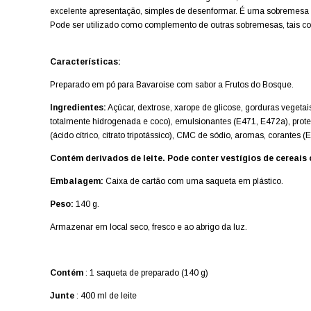
excelente apresentação, simples de desenformar. É uma so
bremesa 
Pode ser utilizado como complemento de outras sobremesas, tais 
Características:
Preparado em pó para Bavaroise com sabor a Frutos do Bosque.
Ingredientes:
Açúcar, dextrose, xarope de glicose, gorduras vegetai
totalmente hidrogenada e coco), emulsionantes (E471, E472a), proteín
(ácido cítrico, citrato tripotássico), CMC de sódio, aromas, corantes 
Contém derivados de leite. Pode conter vestígios de cereais 
Embalagem:
Caixa de cartão com uma saqueta em plástico.
Peso:
140 g.
Armazenar em local seco, fresco e ao abrigo da luz.
Contém
: 1 saqueta de preparado (140 g)
Junte
: 400 ml de leite