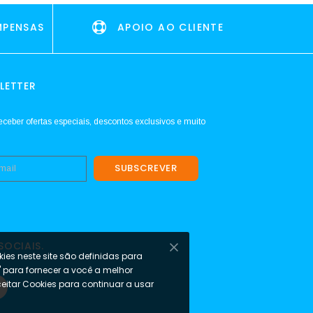
MPENSAS
APOIO AO CLIENTE
LETTER
eceber ofertas especiais, descontos exclusivos e muito
SUBSCREVER
SOCIAIS.
ies neste site são definidas para
s' para fornecer a você a melhor
ceitar Cookies para continuar a usar