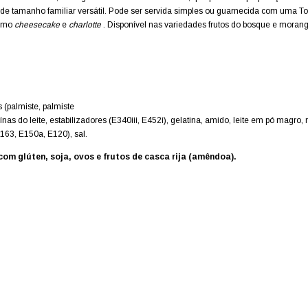
de tamanho familiar versátil. Pode ser servida simples ou guarnecida com uma T
como
cheesecake
e
charlotte
.
Disponível nas variedades frutos do bosque e morang
s (palmiste, palmiste
as do leite, estabilizadores (E340iii, E452i), gelatina, amido, leite em pó magro,
(E163, E150a, E120), sal.
com glúten, soja, ovos e frutos de casca rija (amêndoa).