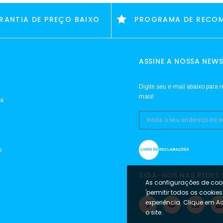
RANTIA DE PREÇO BAIXO
PROGRAMA DE RECO
ASSINE A NOSSA NEWS
Digite seu e-mail abaixo para r
mais!
da
s
SIGA-NOS NAS REDES 
As configurações de cook
'permitir todos os cookie
experiência. Clique em A
o site.