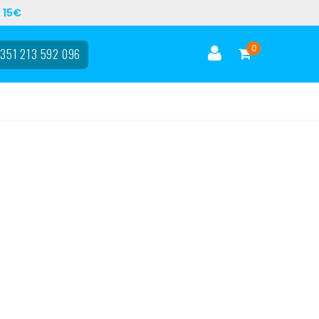
 15€
0
351 213 592 096