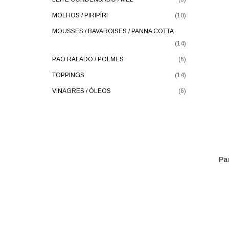
MOLHOS / PIRIPÍRI
(10)
MOUSSES / BAVAROISES / PANNA COTTA
(14)
PÃO RALADO / POLMES
(6)
TOPPINGS
(14)
VINAGRES / ÓLEOS
(6)
Pa