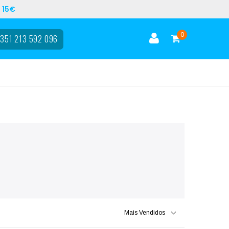
 15€
0
351 213 592 096
Mais Vendidos