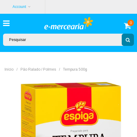
Account
0
Início
/
Pão Ralado / Polmes
/
Tempura 500g