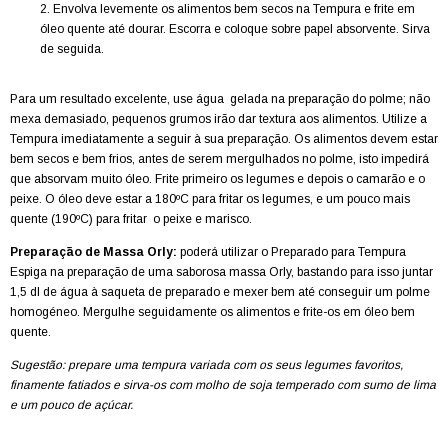
Envolva levemente os alimentos bem secos na Tempura e frite em
óleo quente até dourar. Escorra e coloque sobre papel absorvente. Sirva
de seguida.
Para um resultado excelente, use água gelada na preparação do polme; não
mexa demasiado, pequenos grumos irão dar textura aos alimentos. Utilize a
Tempura imediatamente a seguir à sua preparação. Os alimentos devem estar
bem secos e bem frios, antes de serem mergulhados no polme, isto impedirá
que absorvam muito óleo. Frite primeiro os legumes e depois o camarão e o
peixe. O óleo deve estar a 180ºC para fritar os legumes, e um pouco mais
quente (190ºC) para fritar o peixe e marisco.
Preparação de Massa Orly:
poderá utilizar o Preparado para Tempura
Espiga na preparação de uma saborosa massa Orly, bastando para isso juntar
1,5 dl de água à saqueta de preparado e mexer bem até conseguir um polme
homogéneo. Mergulhe seguidamente os alimentos e frite-os em óleo bem
quente.
Sugestão: prepare uma tempura variada com os seus legumes favoritos,
finamente fatiados e sirva-os com molho de soja temperado com sumo de lima
e um pouco de açúcar.