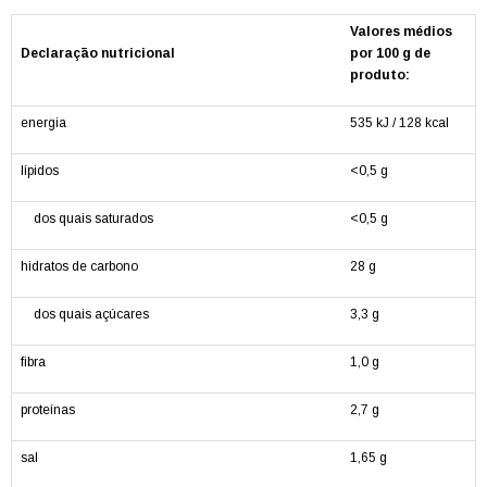
Valores médios
Declaração nutricional
por 100 g de
produto:
energia
535 kJ / 128 kcal
lípidos
<0,5 g
dos quais saturados
<0,5 g
hidratos de carbono
28 g
dos quais açúcares
3,3 g
fibra
1,0 g
proteínas
2,7 g
sal
1,65 g