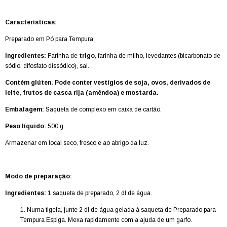
Características:
Preparado em Pó para Tempura
Ingredientes:
F
arinha de
trigo
, farinha de milho, levedantes (bicarbonato de
sódio, difosfato dissódico), sal.
Contém glúten. Pode conter vestígios de soja, ovos, derivados de
leite, frutos de casca rija (amêndoa) e
mostarda.
Embalagem:
Saqueta de complexo em caixa de cartão.
Peso líquido:
500
g.
Armazenar em local seco, fresco e ao abrigo da luz.
Modo de preparação:
Ingredientes:
1 saqueta de preparado, 2 dl de água.
Numa tigela, junte 2 dl de água gelada à saqueta de Preparado para
Tempura Espiga. Mexa rapidamente com a ajuda de um garfo.