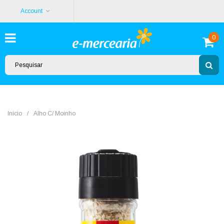
Account
0
Início
/
Alho C/ Moinho