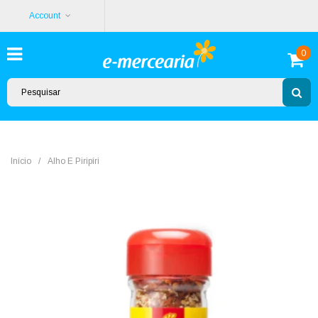
Account
0
Início
/
Alho E Piripíri