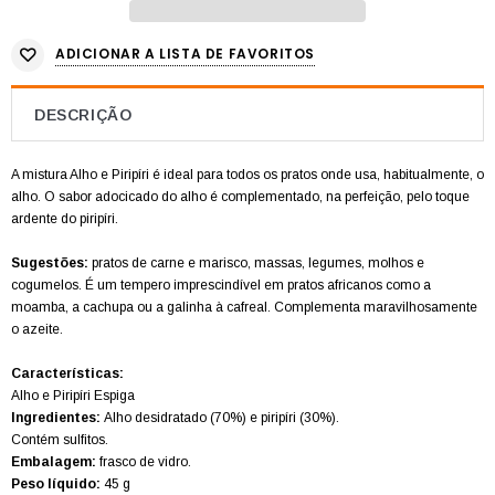
ADICIONAR A LISTA DE FAVORITOS
DESCRIÇÃO
A mistura Alho e Piripíri é ideal para todos os pratos onde usa, habitualmente, o
alho. O sabor adocicado do alho é complementado, na perfeição, pelo toque
ardente do piripíri.
Sugestões:
pratos de carne e marisco, massas, legumes, molhos e
cogumelos. É um tempero imprescindível em pratos africanos como a
moamba, a cachupa ou a galinha à cafreal. Complementa maravilhosamente
o azeite.
Características:
Alho e Piripíri Espiga
Ingredientes:
Alho
desidratado (70%) e piripíri (30%).
Contém sulfitos
.
Embalagem:
frasco de vidro.
Peso líquido:
45 g