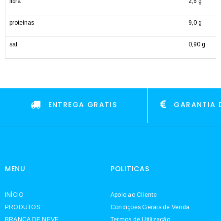
fibra
2,6 g
proteínas
9,0 g
sal
0,90 g
ENTREGA GRATIS
GARANTIA 
MENU
POLITICAS
INÍCIO
Apoio ao Cliente
PRODUTOS
Condições Gerais de Venda
BRANCA DE NEVE
Termos de Utilização