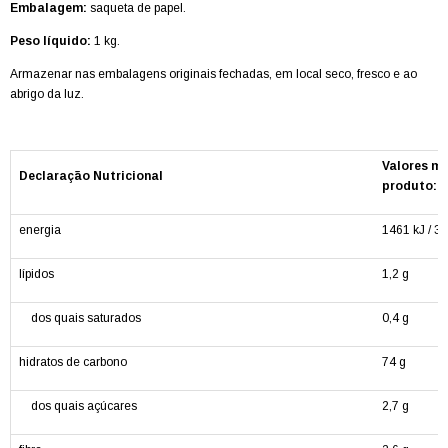
Embalagem:
saqueta de papel.
Peso líquido:
1 kg.
Armazenar nas embalagens originais fechadas, em local seco, fresco e ao
abrigo da luz.
Valores mé
Declaração Nutricional
produto:
energia
1461 kJ / 34
lípidos
1,2 g
dos quais saturados
0,4 g
hidratos de carbono
74 g
dos quais açúcares
2,7 g