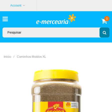
Account
0
Início
/
Cominhos Moídos XL