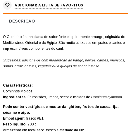
ADICIONAR A LISTA DE FAVORITOS
DESCRIÇÃO
O Cominho é uma planta de sabor forte e ligeiramente amargo, originária do
Mediterrâneo Oriental e do Egipto. São muito utilizados em pratos picantes e
imprescindíveis componentes do caril.
Sugestões: adicione-os com moderação ao frango, peixes, carnes, mariscos,
sopas, arroz, batatas, vegetais ou a queijos de sabor intenso.
Características:
Cominhos Moídos
Ingredientes:
Frutos sãos, limpos, secos e moídos de
Cominum cyminum.
Pode conter vestígios de mostarda, glúten, frutos de casca rija,
sésamo e aipo.
Embalagem:
frasco PET.
Peso líquido:
900 g.
Armazenar em local seco, fresco e afastado da luz.