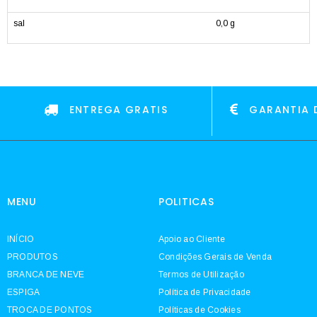
sal
0,0 g
ENTREGA GRATIS
GARANTIA 
MENU
POLITICAS
INÍCIO
Apoio ao Cliente
PRODUTOS
Condições Gerais de Venda
BRANCA DE NEVE
Termos de Utilização
ESPIGA
Política de Privacidade
TROCA DE PONTOS
Políticas de Cookies