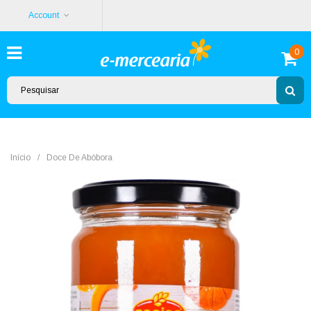
Account
0
Início
/
Doce De Abóbora