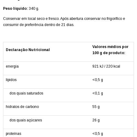
Peso líquido:
340 g.
Conservar em local seco e fresco. Após abertura conservar no frigorífico e
consumir de preferência dentro de 21 dias.
Valores médios por
Declaração Nutricional
100 g de produto:
energia
921 kJ / 220 kcal
lípidos
<0,5 g
dos quais saturados
<0,1 g
hidratos de carbono
55 g
dos quais açúcares
26 g
proteínas
<0,5 g