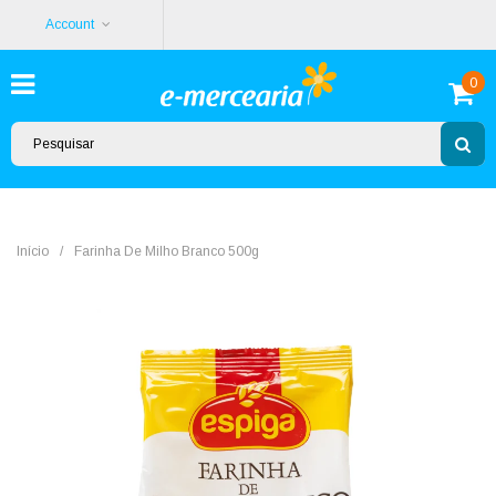
Account
0
Início
/
Farinha De Milho Branco 500g