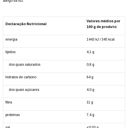
abrigo da luz.
Valores médios por
Declaração Nutricional
100 g de produto:
energia
1443 kJ / 345 kcal
lípidos
4,1 g
dos quais saturados
0,8 g
hidratos de carbono
64 g
dos quais açúcares
4,0 g
fibra
11 g
proteínas
7,4 g
sal
<0,03 g