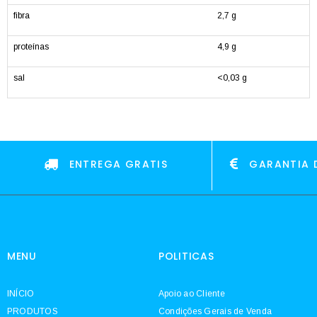
fibra
2,7 g
proteínas
4,9 g
sal
<0,03 g
ENTREGA GRATIS
GARANTIA 
MENU
POLITICAS
INÍCIO
Apoio ao Cliente
PRODUTOS
Condições Gerais de Venda