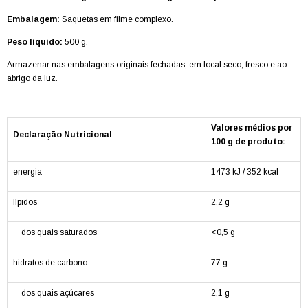
Embalagem:
Saquetas em filme complexo.
Peso líquido:
500 g.
Armazenar nas embalagens originais fechadas, em local seco, fresco e ao
abrigo da luz.
Valores médios por
Declaração Nutricional
100 g de produto:
energia
1473 kJ / 352 kcal
lípidos
2,2 g
dos quais saturados
<0,5 g
hidratos de carbono
77 g
dos quais açúcares
2,1 g