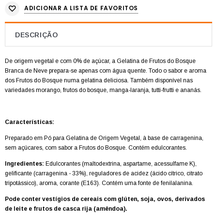
ADICIONAR A LISTA DE FAVORITOS
DESCRIÇÃO
De origem vegetal e com 0% de açúcar, a Gelatina de Frutos do Bosque
Branca de Neve prepara-se apenas com água quente.
Todo o sabor e aroma
dos Frutos do Bosque numa gelatina deliciosa.
Também disponível nas
variedades morango, frutos do bosque, manga-laranja, tutti-frutti e ananás.
Características:
Preparado em Pó para Gelatina de Origem Vegetal, à base de carragenina,
sem açúcares, com sabor a Frutos do Bosque. Contém edulcorantes.
Ingredientes:
Edulcorantes (maltodextrina, aspartame, acessulfame K),
gelificante (carragenina - 33%), reguladores de acidez (ácido cítrico, citrato
tripotássico), aroma, corante (E163). Contém uma fonte de fenilalanina.
Pode conter vestígios de cereais com glúten, soja, ovos, derivados
de leite e frutos de casca rija (amêndoa).