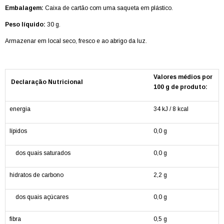
Embalagem:
Caixa de cartão com uma saqueta em plástico.
Peso líquido:
30 g.
Armazenar em local seco, fresco e ao abrigo da luz.
Valores médios por
Declaração Nutricional
100 g de produto:
energia
34 kJ / 8 kcal
lípidos
0,0 g
dos quais saturados
0,0 g
hidratos de carbono
2,2 g
dos quais açúcares
0,0 g
fibra
0,5 g