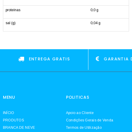
proteínas
0,0 g
sal (g)
0,04 g
ENTREGA GRATIS
GARANTIA 
MENU
POLITICAS
INÍCIO
Apoio ao Cliente
PRODUTOS
Condições Gerais de Venda
BRANCA DE NEVE
Termos de Utilização