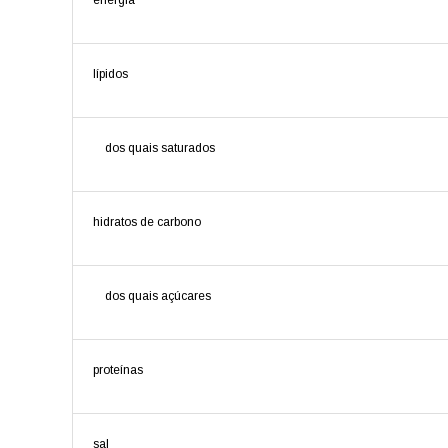
energia
lípidos
dos quais saturados
hidratos de carbono
dos quais açúcares
proteínas
sal