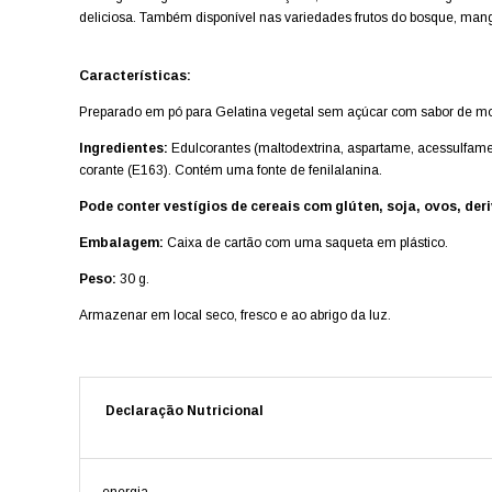
deliciosa.
Também disponível nas variedades frutos do bosque, manga-l
Características:
Preparado em pó para Gelatina vegetal sem açúcar com sabor de 
Ingredientes:
Edulcorantes (maltodextrina, aspartame, acessulfame K)
corante (E163). Contém uma fonte de fenilalanina.
Pode conter vestígios de cereais com glúten, soja, ovos, deri
Embalagem:
C
aixa de cartão com uma saqueta em plástico.
Peso:
30 g.
Armazenar em local seco, fresco e ao abrigo da luz.
Declaração Nutricional