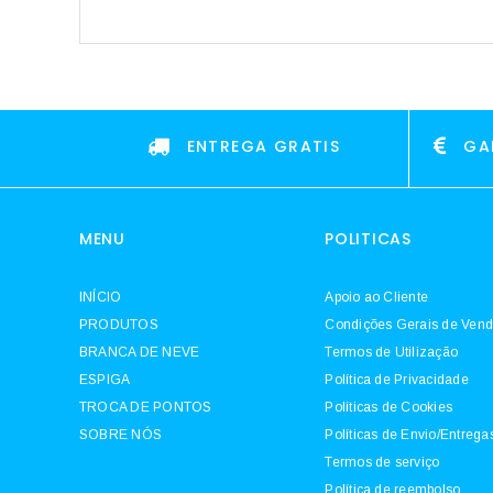
ENTREGA GRATIS
GA
MENU
POLITICAS
INÍCIO
Apoio ao Cliente
PRODUTOS
Condições Gerais de Ven
BRANCA DE NEVE
Termos de Utilização
ESPIGA
Política de Privacidade
TROCA DE PONTOS
Políticas de Cookies
SOBRE NÓS
Políticas de Envio/Entrega
Termos de serviço
Política de reembolso