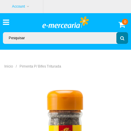
Account
0
Início
/
Pimenta P/ Bifes Triturada