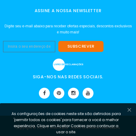
ASSINE A NOSSA NEWSLETTER
Digite seu e-mail abaixo para receber ofertas especiais, descontos exclusivos
e muito mais!
SUBSCREVER
SIGA-NOS NAS REDES SOCIAIS.
As configurações de cookies neste site são definidas para
'permitir todos os cookies' para fornecer a você a melhor
experiência. Clique em Aceitar Cookies para continuar a
Copyright © 2021 E-mercearia. Todos os direitos reservados.
usar o site.