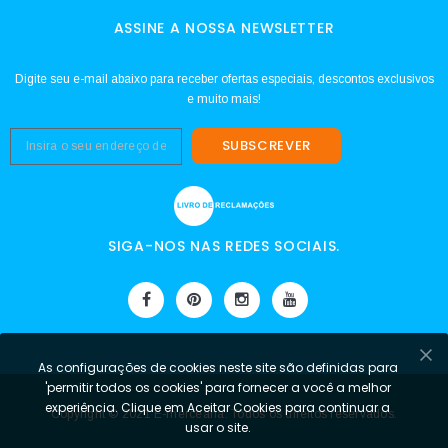
ASSINE A NOSSA NEWSLETTER
Digite seu e-mail abaixo para receber ofertas especiais, descontos exclusivos
e muito mais!
SUBSCREVER
SIGA-NOS NAS REDES SOCIAIS.
As configurações de cookies neste site são definidas para
'permitir todos os cookies' para fornecer a você a melhor
experiência. Clique em Aceitar Cookies para continuar a
Copyright © 2021 E-mercearia. Todos os direitos reservados.
usar o site.