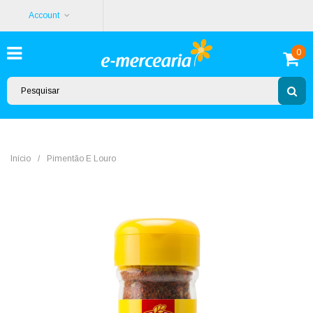
Account
0
Início
/
Pimentão E Louro