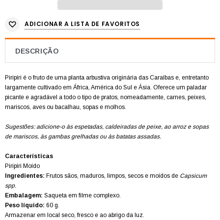
ADICIONAR A LISTA DE FAVORITOS
DESCRIÇÃO
Piripíri é o fruto de uma planta arbustiva originária das Caraíbas e, entretanto
largamente cultivado em África, América do Sul e Ásia.
Oferece um paladar
picante e agradável a todo o tipo de pratos, nomeadamente, carnes, peixes,
mariscos, aves ou bacalhau, sopas e molhos.
Sugestões: adicione-o às espetadas, caldeiradas de peixe, ao arroz e sopas
de mariscos, às gambas grelhadas ou às batatas assadas.
Características
Piripíri Moído
Ingredientes:
Frutos sãos, maduros, limpos, secos e moídos de
Capsicum
spp.
Embalagem:
Saqueta em filme complexo.
Peso líquido:
60 g.
Armazenar em local seco, fresco e ao abrigo da luz.