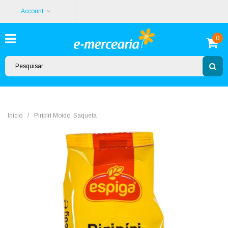
Account
0
Início
/
Piripíri Moído, Saqueta