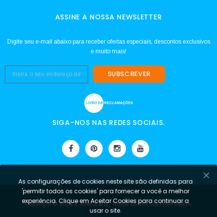
ASSINE A NOSSA NEWSLETTER
Digite seu e-mail abaixo para receber ofertas especiais, descontos exclusivos
e muito mais!
SUBSCREVER
SIGA-NOS NAS REDES SOCIAIS.
As configurações de cookies neste site são definidas para
'permitir todos os cookies' para fornecer a você a melhor
experiência. Clique em Aceitar Cookies para continuar a
Copyright © 2021 E-mercearia. Todos os direitos reservados.
usar o site.