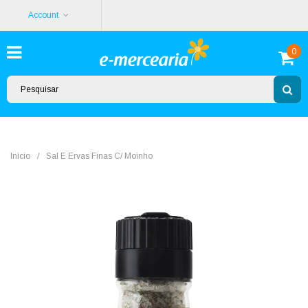
Account
0
Início
/
Sal E Ervas Finas C/ Moinho