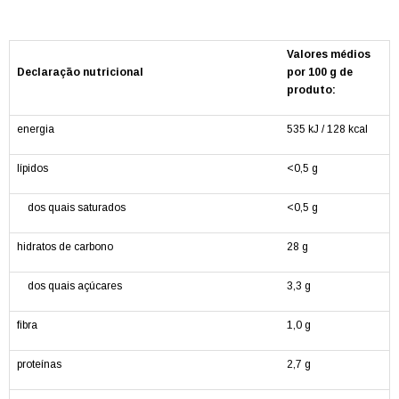
Valores médios
Declaração nutricional
por 100 g de
produto:
energia
535 kJ / 128 kcal
lípidos
<0,5 g
dos quais saturados
<0,5 g
hidratos de carbono
28 g
dos quais açúcares
3,3 g
fibra
1,0 g
proteínas
2,7 g