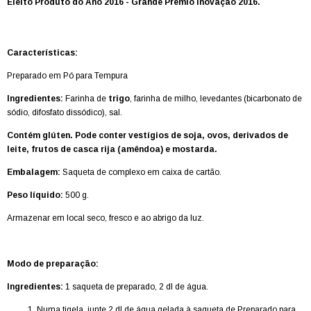
Eleito Produto do Ano 2016 - Grande Prémio Inovação 2016.
Características:
Preparado em Pó para Tempura
Ingredientes:
F
arinha de
trigo
, farinha de milho, levedantes (bicarbonato de
sódio, difosfato dissódico), sal.
Contém glúten. Pode conter vestígios de soja, ovos, derivados de
leite, frutos de casca rija (amêndoa) e
mostarda.
Embalagem:
Saqueta de complexo em caixa de cartão.
Peso líquido:
500
g.
Armazenar em local seco, fresco e ao abrigo da luz.
Modo de preparação:
Ingredientes:
1 saqueta de preparado, 2 dl de água.
Numa tigela, junte 2 dl de água gelada à saqueta de Preparado para