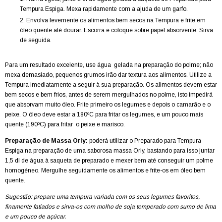
Tempura Espiga. Mexa rapidamente com a ajuda de um garfo.
Envolva levemente os alimentos bem secos na Tempura e frite em
óleo quente até dourar. Escorra e coloque sobre papel absorvente. Sirva
de seguida.
Para um resultado excelente, use água gelada na preparação do polme; não
mexa demasiado, pequenos grumos irão dar textura aos alimentos. Utilize a
Tempura imediatamente a seguir à sua preparação. Os alimentos devem estar
bem secos e bem frios, antes de serem mergulhados no polme, isto impedirá
que absorvam muito óleo. Frite primeiro os legumes e depois o camarão e o
peixe. O óleo deve estar a 180ºC para fritar os legumes, e um pouco mais
quente (190ºC) para fritar o peixe e marisco.
Preparação de Massa Orly:
poderá utilizar o Preparado para Tempura
Espiga na preparação de uma saborosa massa Orly, bastando para isso juntar
1,5 dl de água à saqueta de preparado e mexer bem até conseguir um polme
homogéneo. Mergulhe seguidamente os alimentos e frite-os em óleo bem
quente.
Sugestão: prepare uma tempura variada com os seus legumes favoritos,
finamente fatiados e sirva-os com molho de soja temperado com sumo de lima
e um pouco de açúcar.