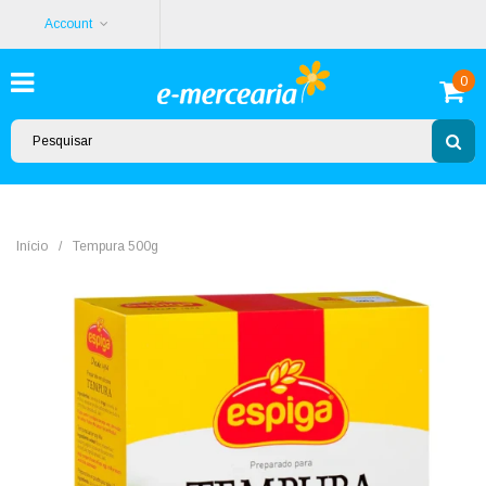
Account
0
Início
/
Tempura 500g