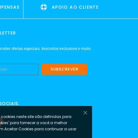
MPENSAS
APOIO AO CLIENTE
LETTER
eceber ofertas especiais, descontos exclusivos e muito
SUBSCREVER
SOCIAIS.
cookies neste site são definidas para
okies' para fornecer a você a melhor
em Aceitar Cookies para continuar a usar