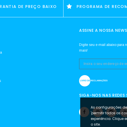
RANTIA DE PREÇO BAIXO
PROGRAMA DE RECO
ASSINE A NOSSA NEWS
Digite seu e-mail abaixo para r
mais!
da
s
SIGA-NOS NAS REDES 
As configurações de 
'permitir todos os co
experiência. Clique 
o site.