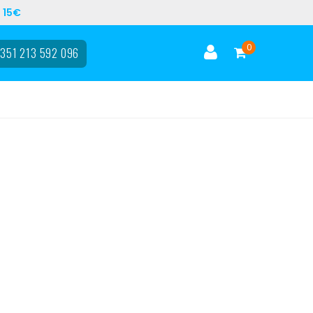
 15€
0
351 213 592 096